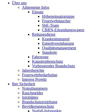
Über uns
Allgemeine Infos
Einsatz
Höheneinsatzgruppe
Feuerwehrtaucher
SbE-Team
CBRN-Erkundungswagen
Rettungsdienst
Krankentransport
Entgeltvereinbarung
Qualitätsmanagement
Standorte
Fahrzeuge
Katastrophenschutz
Vorbeugender Brandschutz
Jahresberichte
Feuerwehrbedarfsplan
Interreg Projekt
Ihre Sicherheit
Notrufnummern
Rauchmelder
Infoblätter
Brandschutzerziehung
Bevölkerungsschutz
Notfall-Infopunkte