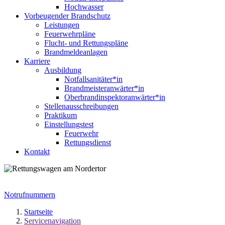
Hochwasser
Vorbeugender Brandschutz
Leistungen
Feuerwehrpläne
Flucht- und Rettungspläne
Brandmeldeanlagen
Karriere
Ausbildung
Notfallsanitäter*in
Brandmeisteranwärter*in
Oberbrandinspektoranwärter*in
Stellenausschreibungen
Praktikum
Einstellungstest
Feuerwehr
Rettungsdienst
Kontakt
Notrufnummern
Startseite
Servicenavigation