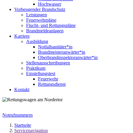
Hochwasser
Vorbeugender Brandschutz
Leistungen
Feuerwehrpläne
Flucht- und Rettungspläne
Brandmeldeanlagen
Karriere
Ausbildung
Notfallsanitäter*in
Brandmeisteranwärter*in
Oberbrandinspektoranwärter*in
Stellenausschreibungen
Praktikum
Einstellungstest
Feuerwehr
Rettungsdienst
Kontakt
Notrufnummern
Startseite
Servicenavigation