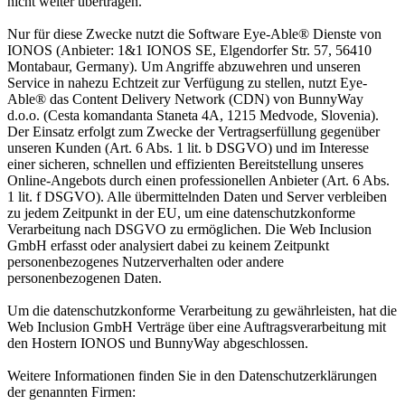
nicht weiter übertragen.
Nur für diese Zwecke nutzt die Software Eye-Able® Dienste von
IONOS (Anbieter: 1&1 IONOS SE, Elgendorfer Str. 57, 56410
Montabaur, Germany). Um Angriffe abzuwehren und unseren
Service in nahezu Echtzeit zur Verfügung zu stellen, nutzt Eye-
Able® das Content Delivery Network (CDN) von BunnyWay
d.o.o. (Cesta komandanta Staneta 4A, 1215 Medvode, Slovenia).
Der Einsatz erfolgt zum Zwecke der Vertragserfüllung gegenüber
unseren Kunden (Art. 6 Abs. 1 lit. b DSGVO) und im Interesse
einer sicheren, schnellen und effizienten Bereitstellung unseres
Online-Angebots durch einen professionellen Anbieter (Art. 6 Abs.
1 lit. f DSGVO). Alle übermittelnden Daten und Server verbleiben
zu jedem Zeitpunkt in der EU, um eine datenschutzkonforme
Verarbeitung nach DSGVO zu ermöglichen. Die Web Inclusion
GmbH erfasst oder analysiert dabei zu keinem Zeitpunkt
personenbezogenes Nutzerverhalten oder andere
personenbezogenen Daten.
Um die datenschutzkonforme Verarbeitung zu gewährleisten, hat die
Web Inclusion GmbH Verträge über eine Auftragsverarbeitung mit
den Hostern IONOS und BunnyWay abgeschlossen.
Weitere Informationen finden Sie in den Datenschutzerklärungen
der genannten Firmen: