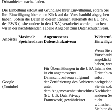
Drittanbieters nachzuladen.
Die Einbettung erfolgt auf Grundlage Ihrer Einwilligung, sofern Sie
Ihre Einwilligung über einen Klick auf das Vorschaubild abgegeben
haben. Sofern die Daten in diesem Rahmen außerhalb der EU bzw.
des EWR (insbesondere in den USA) verarbeitet werden, machen
wir in der nachfolgenden Tabelle Angaben zum Datenschutzniveau.
Maximale
Angemessenes
Widerruf 
Anbieter
Speicherdauer
Datenschutzniveau
Einwillig
Wenn Sie e
Vorschaubi
angeklickt
haben, wer
Für Übermittlungen in die USA
Inhalte des
ist ein angemessenes
Drittanbiet
Datenschutzniveau aufgrund
sofort
Google
der Zertifizierung des Anbieters
nachgelad
(Youtube)
unter
Sie ein sol
dem Angemessenheitsbeschluss
Nachladen
(EU-U.S. Data Privacy
anderen Se
Framework) gewährleistet. ​
nicht
wünschen, 
Sie bitte di