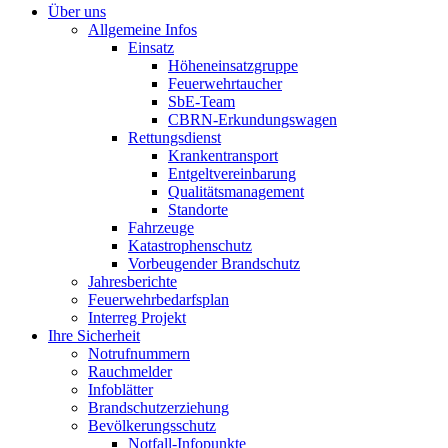
Über uns
Allgemeine Infos
Einsatz
Höheneinsatzgruppe
Feuerwehrtaucher
SbE-Team
CBRN-Erkundungswagen
Rettungsdienst
Krankentransport
Entgeltvereinbarung
Qualitätsmanagement
Standorte
Fahrzeuge
Katastrophenschutz
Vorbeugender Brandschutz
Jahresberichte
Feuerwehrbedarfsplan
Interreg Projekt
Ihre Sicherheit
Notrufnummern
Rauchmelder
Infoblätter
Brandschutzerziehung
Bevölkerungsschutz
Notfall-Infopunkte