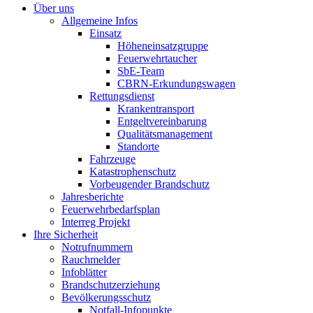
Über uns
Allgemeine Infos
Einsatz
Höheneinsatzgruppe
Feuerwehrtaucher
SbE-Team
CBRN-Erkundungswagen
Rettungsdienst
Krankentransport
Entgeltvereinbarung
Qualitätsmanagement
Standorte
Fahrzeuge
Katastrophenschutz
Vorbeugender Brandschutz
Jahresberichte
Feuerwehrbedarfsplan
Interreg Projekt
Ihre Sicherheit
Notrufnummern
Rauchmelder
Infoblätter
Brandschutzerziehung
Bevölkerungsschutz
Notfall-Infopunkte