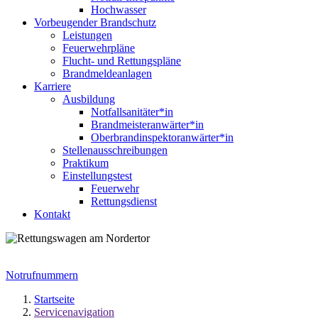
Hochwasser
Vorbeugender Brandschutz
Leistungen
Feuerwehrpläne
Flucht- und Rettungspläne
Brandmeldeanlagen
Karriere
Ausbildung
Notfallsanitäter*in
Brandmeisteranwärter*in
Oberbrandinspektoranwärter*in
Stellenausschreibungen
Praktikum
Einstellungstest
Feuerwehr
Rettungsdienst
Kontakt
Notrufnummern
Startseite
Servicenavigation