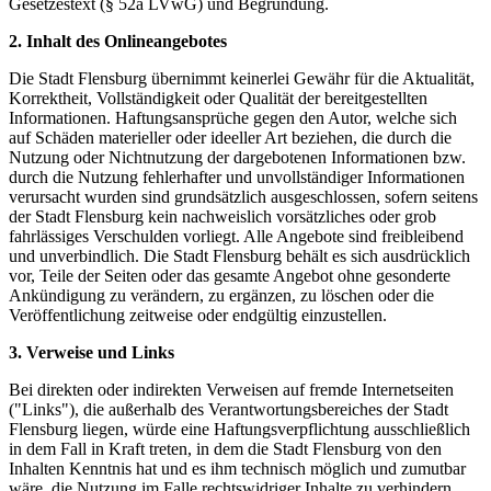
Gesetzestext (§ 52a LVwG) und Begründung.
2. Inhalt des Onlineangebotes
Die Stadt Flensburg übernimmt keinerlei Gewähr für die Aktualität,
Korrektheit, Vollständigkeit oder Qualität der bereitgestellten
Informationen. Haftungsansprüche gegen den Autor, welche sich
auf Schäden materieller oder ideeller Art beziehen, die durch die
Nutzung oder Nichtnutzung der dargebotenen Informationen bzw.
durch die Nutzung fehlerhafter und unvollständiger Informationen
verursacht wurden sind grundsätzlich ausgeschlossen, sofern seitens
der Stadt Flensburg kein nachweislich vorsätzliches oder grob
fahrlässiges Verschulden vorliegt. Alle Angebote sind freibleibend
und unverbindlich. Die Stadt Flensburg behält es sich ausdrücklich
vor, Teile der Seiten oder das gesamte Angebot ohne gesonderte
Ankündigung zu verändern, zu ergänzen, zu löschen oder die
Veröffentlichung zeitweise oder endgültig einzustellen.
3. Verweise und Links
Bei direkten oder indirekten Verweisen auf fremde Internetseiten
("Links"), die außerhalb des Verantwortungsbereiches der Stadt
Flensburg liegen, würde eine Haftungsverpflichtung ausschließlich
in dem Fall in Kraft treten, in dem die Stadt Flensburg von den
Inhalten Kenntnis hat und es ihm technisch möglich und zumutbar
wäre, die Nutzung im Falle rechtswidriger Inhalte zu verhindern.