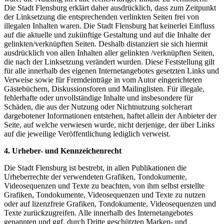
Die Stadt Flensburg erklärt daher ausdrücklich, dass zum Zeitpunkt
der Linksetzung die entsprechenden verlinkten Seiten frei von
illegalen Inhalten waren. Die Stadt Flensburg hat keinerlei Einfluss
auf die aktuelle und zukünftige Gestaltung und auf die Inhalte der
gelinkten/verknüpften Seiten. Deshalb distanziert sie sich hiermit
ausdrücklich von allen Inhalten aller gelinkten /verknüpften Seiten,
die nach der Linksetzung verändert wurden. Diese Feststellung gilt
für alle innerhalb des eigenen Internetangebotes gesetzten Links und
Verweise sowie für Fremdeinträge in vom Autor eingerichteten
Gästebüchern, Diskussionsforen und Mailinglisten. Für illegale,
fehlerhafte oder unvollständige Inhalte und insbesondere für
Schäden, die aus der Nutzung oder Nichtnutzung solcherart
dargebotener Informationen entstehen, haftet allein der Anbieter der
Seite, auf welche verwiesen wurde, nicht derjenige, der über Links
auf die jeweilige Veröffentlichung lediglich verweist.
4. Urheber- und Kennzeichenrecht
Die Stadt Flensburg ist bestrebt, in allen Publikationen die
Urheberrechte der verwendeten Grafiken, Tondokumente,
Videosequenzen und Texte zu beachten, von ihm selbst erstellte
Grafiken, Tondokumente, Videosequenzen und Texte zu nutzen
oder auf lizenzfreie Grafiken, Tondokumente, Videosequenzen und
Texte zurückzugreifen. Alle innerhalb des Internetangebotes
genannten und ggf. durch Dritte geschützten Marken- und