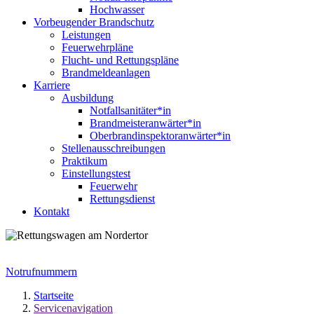
Hochwasser
Vorbeugender Brandschutz
Leistungen
Feuerwehrpläne
Flucht- und Rettungspläne
Brandmeldeanlagen
Karriere
Ausbildung
Notfallsanitäter*in
Brandmeisteranwärter*in
Oberbrandinspektoranwärter*in
Stellenausschreibungen
Praktikum
Einstellungstest
Feuerwehr
Rettungsdienst
Kontakt
Notrufnummern
Startseite
Servicenavigation