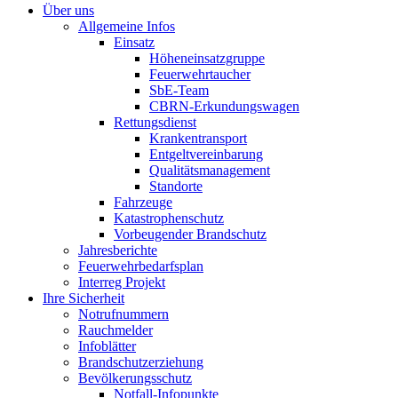
Über uns
Allgemeine Infos
Einsatz
Höheneinsatzgruppe
Feuerwehrtaucher
SbE-Team
CBRN-Erkundungswagen
Rettungsdienst
Krankentransport
Entgeltvereinbarung
Qualitätsmanagement
Standorte
Fahrzeuge
Katastrophenschutz
Vorbeugender Brandschutz
Jahresberichte
Feuerwehrbedarfsplan
Interreg Projekt
Ihre Sicherheit
Notrufnummern
Rauchmelder
Infoblätter
Brandschutzerziehung
Bevölkerungsschutz
Notfall-Infopunkte