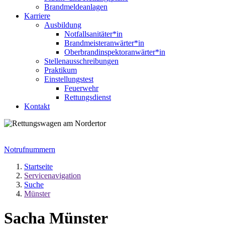
Brandmeldeanlagen
Karriere
Ausbildung
Notfallsanitäter*in
Brandmeisteranwärter*in
Oberbrandinspektoranwärter*in
Stellenausschreibungen
Praktikum
Einstellungstest
Feuerwehr
Rettungsdienst
Kontakt
Notrufnummern
Startseite
Servicenavigation
Suche
Münster
Sacha Münster