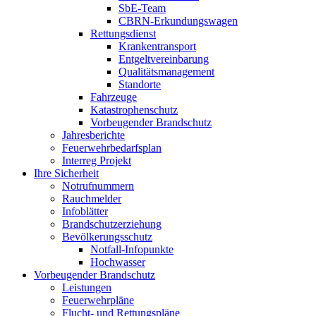
SbE-Team
CBRN-Erkundungswagen
Rettungsdienst
Krankentransport
Entgeltvereinbarung
Qualitätsmanagement
Standorte
Fahrzeuge
Katastrophenschutz
Vorbeugender Brandschutz
Jahresberichte
Feuerwehrbedarfsplan
Interreg Projekt
Ihre Sicherheit
Notrufnummern
Rauchmelder
Infoblätter
Brandschutzerziehung
Bevölkerungsschutz
Notfall-Infopunkte
Hochwasser
Vorbeugender Brandschutz
Leistungen
Feuerwehrpläne
Flucht- und Rettungspläne