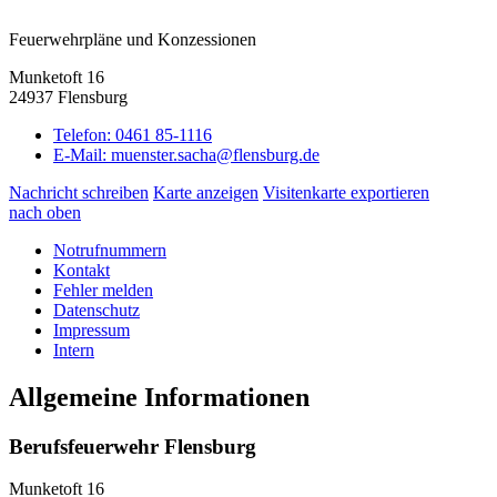
Feuerwehrpläne und Konzessionen
Munketoft 16
24937 Flensburg
Telefon:
0461 85-1116
E-Mail:
muenster.sacha@flensburg.de
Nachricht schreiben
Karte anzeigen
Visitenkarte exportieren
nach oben
Notrufnummern
Kontakt
Fehler melden
Datenschutz
Impressum
Intern
Allgemeine Informationen
Berufsfeuerwehr Flensburg
Munketoft 16